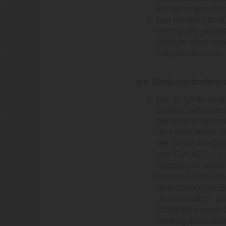
Minderungs-, Ers
Der Kunde hat au
Verfügung gestel
befugte oder unb
entstanden sind.
§ 6 Zahlungsbeding
Die Entgelte sin
zahlen, beginnend
betriebsfähigen 
den Webserver de
der Domainregis
von EVANZO i.d.R
Webserver anspre
Reseller und Ser
Abrechnungszeitra
dreimonatlich. D
Fälligkeitstermin
Vertragslaufzeit