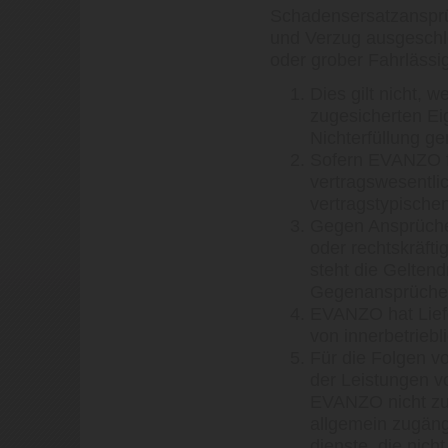
Schadensersatzansprüc
und Verzug ausgeschl
oder grober Fahrlässig
Dies gilt nicht,
zugesicherten E
Nichterfüllung g
Sofern EVANZO fa
vertragswesentlich
vertragstypische
Gegen Ansprüche
oder rechtskräft
steht die Gelte
Gegenansprüchen
EVANZO hat Lief
von innerbetriebl
Für die Folgen v
der Leistungen 
EVANZO nicht zu 
allgemein zugäng
dienste, die nic