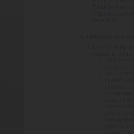
Kündigung durc
Email erfolgen u
(
https://support.
angezeigt.
§ 4 Pflichten und O
Der Kunde ist ve
nutzen. Er ist in
dafür zu sor
durch überm
die Zugriff
missbräuchl
unterlassen;
Homepage/Se
so räumt de
dieser Home
gesetzwidri
Vertrag fris
gesetzwidri
EVANZO Mai