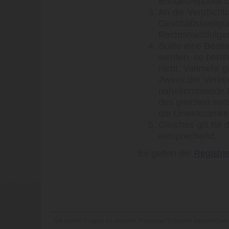
Bundesrepublik 
An die Verpflicht
Geschäftsbedigu
Rechtsnachfolg
Sollte eine Best
werden, so berüh
nicht. Vielmehr 
Zweck der Verei
nahekommende Er
des gleichen wirt
die Unwirksamkei
Gleiches gilt für
entsprechend.
Es gelten die
Registr
Sie haben Fragen zu unseren Produkten? Unsere freundlichen 