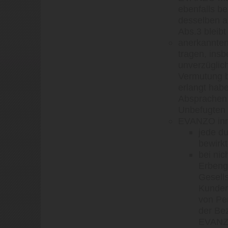
ebenfalls be
desselben a
Abs.3 bleibt
anerkannten
tragen, ins
unverzüglic
Vermutung b
erlangt habe
Absprachen 
Unbefugten 
EVANZO inn
jede d
bewirk
bei nic
Erbeng
Gesell
Kunden
von Pe
der Bez
EVANZO