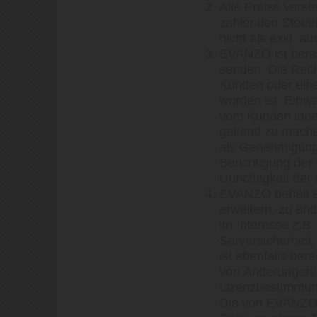
Alle Preise verst
zahlenden Steuer
nicht als exkl. a
EVANZO ist berec
senden. Die Rech
Kunden oder ein
worden ist. Ein
vom Kunden inner
geltend zu mache
als Genehmigung.
Berichtigung der
Unrichtigkeit de
EVANZO behält si
erweitern, zu än
im Interesse z.B.
Serversicherheit,
ist ebenfalls ber
von Änderungen/
Lizenzbestimmun
Die von EVANZO 