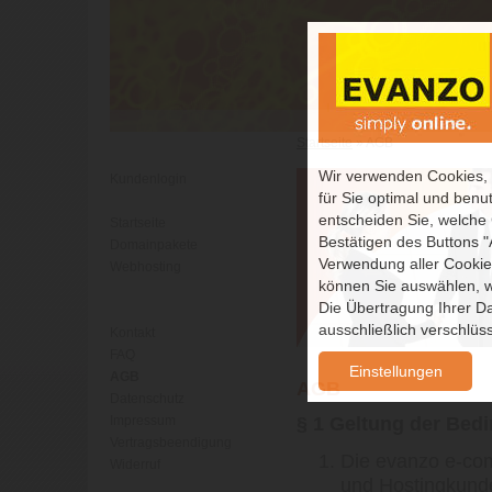
Startseite
» AGB
Wir verwenden Cookies,
Kundenlogin
für Sie optimal und benut
entscheiden Sie, welche
Startseite
Bestätigen des Buttons 
Domainpakete
Verwendung aller Cookies
Webhosting
können Sie auswählen, w
Die Übertragung Ihrer Da
ausschließlich verschlüss
Kontakt
FAQ
Einstellungen
AGB
AGB
Datenschutz
§ 1 Geltung der Bed
Impressum
Vertragsbeendigung
Die evanzo e-co
Widerruf
und Hostingkund