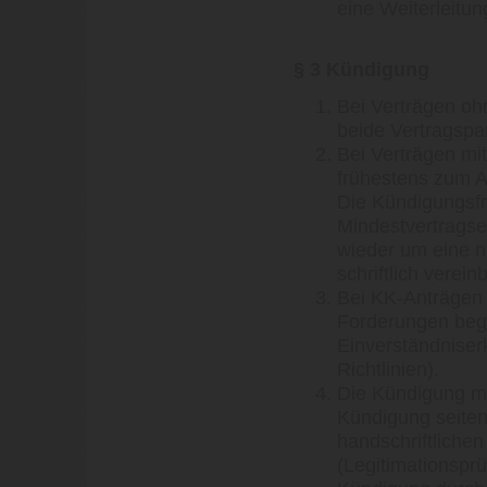
eine Weiterleitun
§ 3 Kündigung
Bei Verträgen ohn
beide Vertragspar
Bei Verträgen mit
frühestens zum A
Die Kündigungsfr
Mindestvertragse
wieder um eine n
schriftlich verein
Bei KK-Anträgen
Forderungen begl
Einverständniser
Richtlinien).
Die Kündigung mus
Kündigung seite
handschriftliche
(Legitimationsprü