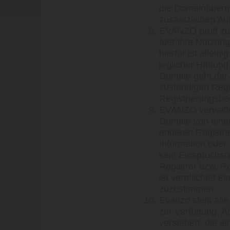
die Domainüber
zusaetzlichen A
EVANZO prüft zu 
fuer ihre Nutzung
hierfür ist allei
jeglicher Haftung
Domain geht der
zuständigen Regis
Registrierungsbe
EVANZO verwalte
Domain von einem
anderen Registra
Information ode
kein Einspruchs
Registrar bzw. R
ist verpflichtet 
zuzustimmen.
Evanzo stellt al
zur Verfügung, Al
verstehen, die 