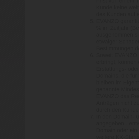
Frist von einem 
Kunde keine weit
des Kunden auf e
EVANZO garantier
% im Zeitjahr (B
ausgenommen sin
etwaiger Schaden
Bestimmungen de
Soweit EVANZO k
erbringt, können 
Erstattungs- ode
Domains, die für
bleiben im Eigen
genannte Mindestv
EVANZO das Rech
Anträgen nicht z
durch den Kunden
In den Domain- u
angegeben - entw
Domain oder ein 
weitere KK-Starts