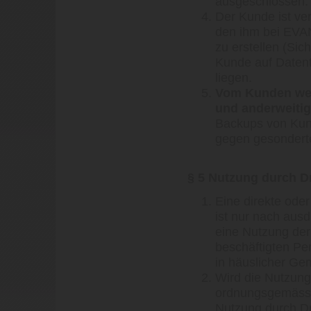
ausgeschlossen.
Der Kunde ist ver
den ihm bei EVAN
zu erstellen (Si
Kunde auf Datent
liegen.
Vom Kunden wer
und anderweiti
Backups von Kund
gegen gesonderten
§ 5 Nutzung durch Dr
Eine direkte ode
ist nur nach ausd
eine Nutzung der
beschäftigten Pe
in häuslicher Ge
Wird die Nutzung 
ordnungsgemäss i
Nutzung durch Dri