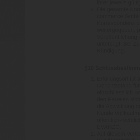
ihrer jeweils gü
Die gesamte Ko
commerce GmbH un
Korrespondenz da
weitergegeben, pu
Veröffentlichung 
untersagt. Bei Z
Kündigung.
§10 Schlussbestim
Erfüllungsort ist
Gerichtsstand fü
einschliesslich 
den Parteien sic
die Abwicklung o
Kunde Vollkaufma
öffentlich-rechtl
EVANZO.
Auf diesem Vertra