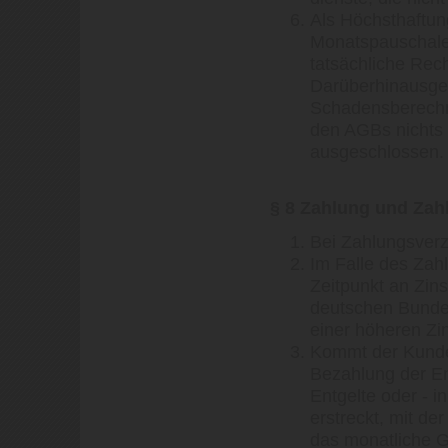
Als Höchsthaftun
Monatspauschale 
tatsächliche Re
Darüberhinausge
Schadensberechnu
den AGBs nichts 
ausgeschlossen.
§ 8 Zahlung und Zah
Bei Zahlungsverz
Im Falle des Za
Zeitpunkt an Zin
deutschen Bunde
einer höheren Zin
Kommt der Kunde 
Bezahlung der Ent
Entgelte oder - 
erstreckt, mit de
das monatliche Gr