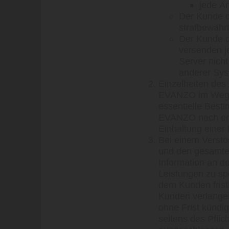
jede Ä
Der Kunde d
strafbewährt
Der Kunde d
versenden j
Server nich
anderer Sys
Einzelheiten de
EVANZO im Wege 
essentielle Best
EVANZO nach erf
Einhaltung einer 
Bei einem Verst
und den gesamte
Information an d
Leistungen zu sp
dem Kunden fris
Kunden verlangen
ohne Frist kündi
seitens des Pfl